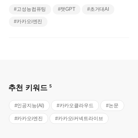
#고성능컴퓨팅
#챗GPT
#초거대AI
#카카오i엔진
추천 키워드
5
#인공지능(AI)
#카카오클라우드
#논문
#카카오i엔진
#카카오i커넥트라이브