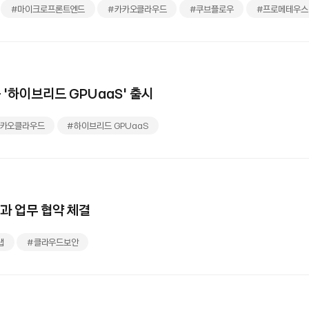
#마이크로프론트엔드
#카카오클라우드
#쿠브플로우
#프로메테우스
하이브리드 GPUaaS’ 출시
카카오클라우드
#하이브리드 GPUaaS
과 업무 협약 체결
랩
#클라우드보안