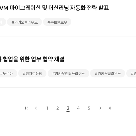
VM 마이그레이션 및 머신러닝 자동화 전략 발표
아
#카카오클라우드
#쿠브플로우
노르마와 양자 클라우드 컴퓨팅 분야 협업을 위한 업무 협약 체결
#노르마
#양자컴퓨팅
#카카오엔터프라이즈
#카카오클라우드
#
1
2
3
4
5