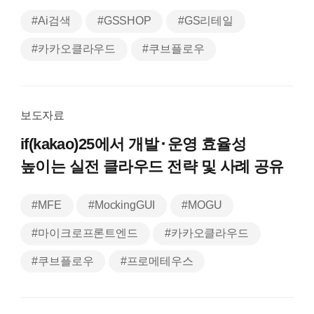
#Ai검색
#GSSHOP
#GS리테일
#카카오클라우드
#쿠브플로우
보도자료
if(kakao)25에서
개발⬝운영 효율성
높이는
실전 클라우드 전략 및 사례 공유
#MFE
#MockingGUI
#MOGU
#마이크로프론트엔드
#카카오클라우드
#쿠브플로우
#프로메테우스