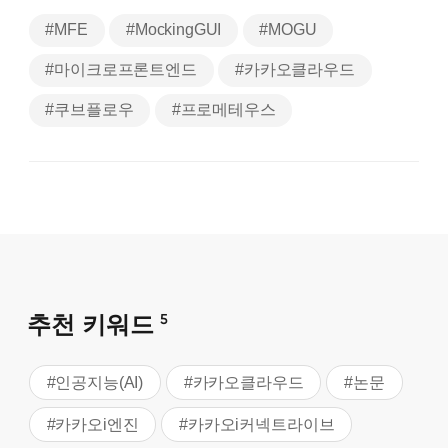
#MFE
#MockingGUI
#MOGU
#마이크로프론트엔드
#카카오클라우드
#쿠브플로우
#프로메테우스
추천 키워드
5
#인공지능(AI)
#카카오클라우드
#논문
#카카오i엔진
#카카오i커넥트라이브